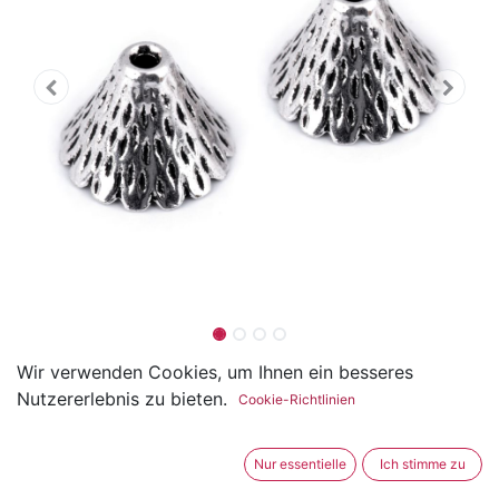
Endstück für Schnüre / Bänder
Wir verwenden Cookies, um Ihnen ein besseres
Nutzererlebnis zu bieten.
Cookie-Richtlinien
10 x 12 mm
(0 Rezension)
Nur essentielle
Ich stimme zu
Dieses Endstück eignet sich für ganz unterschiedliche