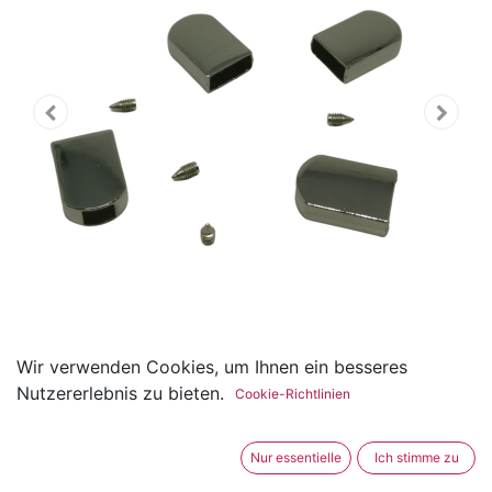
Wir verwenden Cookies, um Ihnen ein besseres
Reissverschluss Endstück
Nutzererlebnis zu bieten.
Cookie-Richtlinien
zum schrauben 13 x 18mm
Nur essentielle
Ich stimme zu
(0 Rezension)