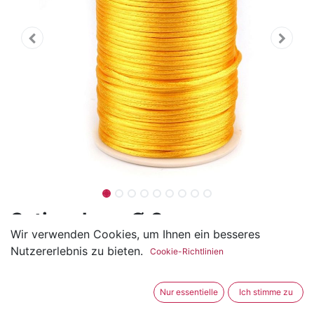
Satinschnur Ø 2mm
Wir verwenden Cookies, um Ihnen ein besseres
(0 Rezension)
Nutzererlebnis zu bieten.
Cookie-Richtlinien
Die Satinschnur ist ca. 2mm dick und aus Polyester.
Sie ist vielseitig verwendbar, wie z.B für
Nur essentielle
Ich stimme zu
Freundschaftsbänder, Scoubidoo, Schlüsselanhänger