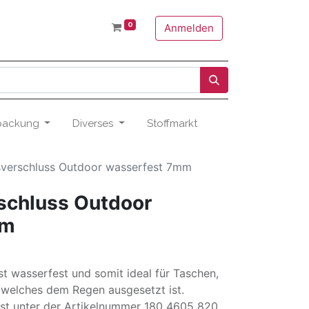
0
Anmelden
packung
Diverses
Stoffmarkt
sverschluss Outdoor wasserfest 7mm
schluss Outdoor
mm
st wasserfest und somit ideal für Taschen,
 welches dem Regen ausgesetzt ist.
ist unter der Artikelnummer 180 4605 820