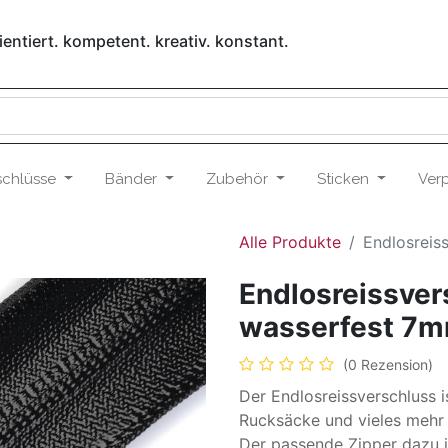
entiert. kompetent. kreativ. konstant.
schlüsse
Bänder
Zubehör
Sticken
Ver
Alle Produkte
Endlosreis
Endlosreissver
wasserfest 7
(0 Rezension)
Der Endlosreissverschluss i
Rucksäcke und vieles mehr
Der passende Zipper dazu 