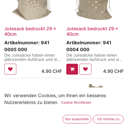
Jutesack bedruckt 29 x
Jutesack bedruckt 29 x
40cm
40cm
Artikelnummer:
941
Artikelnummer:
941
0005 000
0004 000
Die Jutesäcke haben einen
Die Jutesäcke haben einen
glänzenden Aufdruck und sind
glänzenden Aufdruck und sind
ideal für Geschenke.
ideal für Geschenke.
Sie sind 29 cm breit und 40cm
Sie sind 29 cm breit und 40cm
4.90
CHF
4.90
CHF
lang.
lang.
Wir verwenden Cookies, um Ihnen ein besseres
Nutzererlebnis zu bieten.
Cookie-Richtlinien
Nur essentielle
Ich stimme zu