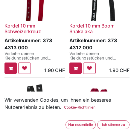
Kordel 10 mm
Kordel 10 mm Boom
Schweizerkreuz
Shakalaka
Artikelnummer:
373
Artikelnummer:
373
4313 000
4312 000
Verleihe deinen
Verleihe deinen
Kleidungsstücken und
Kleidungsstücken und
Accessoires eine persönliche
Accessoires eine persönliche
Note mit unserer exklusiven
Note mit unserer exklusiven
1.90
CHF
1.90
CHF
10mm Polyester-Kordel mit
10mm Polyester-Kordel mit
individuellem Aufdruck.
individuellem Aufdruck.
Entdecke die Vielseitigkeit
Entdecke die Vielseitigkeit
dieser strapazierfähigen
dieser strapazierfähigen
Kordel, welche ideal für
Kordel, welche ideal für
Kleidungsstücke wie Hoodies,
Kleidungsstücke wie Hoodies,
Trainerhosen aber auch an
Trainerhosen aber auch an
Wir verwenden Cookies, um Ihnen ein besseres
Taschen, als Schuhbändel und
Taschen, als Schuhbändel und
Nutzererlebnis zu bieten.
vieles mehr benützt werden
vieles mehr benützt werden
Cookie-Richtlinien
kann.
kann.
Was macht unsere Kordel so
Was macht unsere Kordel so
Nur essentielle
Ich stimme zu
besonders?
besonders?