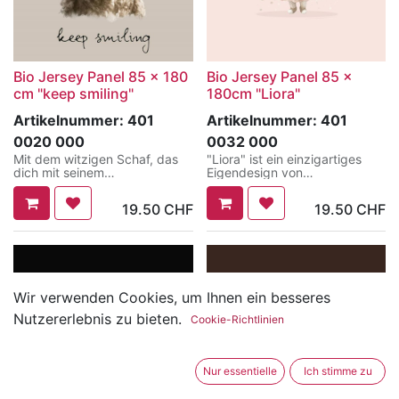
Bio Jersey Panel 85 x 180
Bio Jersey Panel 85 x
cm "keep smiling"
180cm "Liora"
Artikelnummer:
401
Artikelnummer:
401
0020 000
0032 000
Mit dem witzigen Schaf, das
"Liora" ist ein einzigartiges
dich mit seinem
Eigendesign von
herzerwärmenden Grinsen
Kreativartikel. Das
anschaut, wird jedes
zauberhafte Motiv zeigt ein
19.50
CHF
19.50
CHF
Nähprojekt zum Gute-Laune-
süsses kleines Ballett-
Outfit! Der schlichte
Häschen, das auf einem
beigefarbene Hintergrund
zarten, pastellfarbenen
setzt das Motiv perfekt in
Hintergrund wunderbar zur
Szene und die Strickoptik auf
Geltung kommt. Dieses
der rechten Seite des Panels
liebevoll gestaltete Design
verleiht dem Design eine extra
bringt einen Hauch von
Wir verwenden Cookies, um Ihnen ein besseres
Portion Gemütlichkeit.
Verspieltheit und Eleganz in
Nutzererlebnis zu bieten.
jedes Nähprojekt.
Cookie-Richtlinien
Der Jersey Stoff ist angenehm
weich, hautfreundlich und
Der dazugehörige Kombistoff
ideal geeignet für
ergänzt das Hauptmotiv
Nur essentielle
Ich stimme zu
unterschiedliche
perfekt mit feinen, dezenten
Kleidungsstücke wie Shirts,
Blümchen. Mit dem modernen