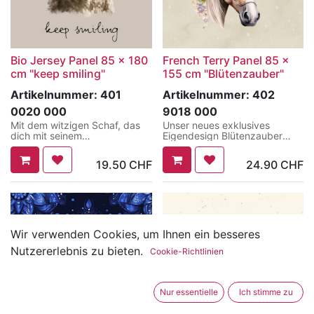
Bio Jersey Panel 85 x 180
French Terry Panel 85 x
cm "keep smiling"
155 cm "Blütenzauber"
Artikelnummer:
401
Artikelnummer:
402
0020 000
9018 000
Mit dem witzigen Schaf, das
Unser neues exklusives
dich mit seinem
Eigendesign Blütenzauber
herzerwärmenden Grinsen
bringt natürliche Eleganz in
anschaut, wird jedes
deine Nähprojekte. Das
19.50
CHF
24.90
CHF
Nähprojekt zum Gute-Laune-
wunderschöne Pferd mit
Outfit! Der schlichte
zartem Blumenkranz
beigefarbene Hintergrund
verzaubert sofort und macht
setzt das Motiv perfekt in
den Stoff zu einem zeitlosen
Szene und die Strickoptik auf
Lieblingsstück für Pferdefans
der rechten Seite des Panels
jeden Alters.
verleiht dem Design eine extra
Wir verwenden Cookies, um Ihnen ein besseres
Portion Gemütlichkeit.
Das Panel bietet viel Raum für
Nutzererlebnis zu bieten.
kreative Ideen. Ob Shirts,
Cookie-Richtlinien
Der Jersey Stoff ist angenehm
Hoodies, Kleider, Hosen oder
weich, hautfreundlich und
Accessoires, die sanften
ideal geeignet für
Naturtöne lassen sich
Nur essentielle
Ich stimme zu
unterschiedliche
vielseitig kombinieren und
Kleidungsstücke wie Shirts,
passen zu jeder Jahreszeit.