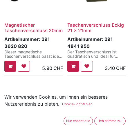
Magnetischer
Taschenverschluss Eckig
Taschenverschluss 20mm
21 x 21mm
Artikelnummer:
291
Artikelnummer:
291
3620 820
4841 950
Dieser magnetische
Der Taschenverschluss ist
Taschenverschluss passt ideal
quadratisch und ideal für
für 20 mm Bänder. Das
Taschen oder auch Planer.
Rückteil wird an den unteren
Er ist ca. 21mm gross und wird
5.90
CHF
3.40
CHF
Teil der Tasche geschraubt.
mit Klemmfüsschen befestigt.
Das Vorderteil wird am Band
befestigt. Die beiden Teile
schliessen durch einen
Magneten von alleine, sobald
sie in der Nähe voneinander
sind, was das Schliessen
Wir verwenden Cookies, um Ihnen ein besseres
super easy macht. Zum
Nutzererlebnis zu bieten.
Öffnen drückt man den
Cookie-Richtlinien
Verschluss einfach mit zwei
Fingern zusammen.
Nur essentielle
Ich stimme zu