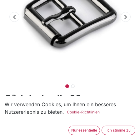
Gürtelschnalle 20mm
Wir verwenden Cookies, um Ihnen ein besseres
(1 Rezension)
Nutzererlebnis zu bieten.
Cookie-Richtlinien
Die Gürtelschnalle ist ideal für 20mm breite
Gurtbänder oder andere Laschen wie z.B eine
Nur essentielle
Ich stimme zu
Lederlasche.