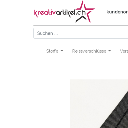
kundenori
Stoffe
Reissverschlüsse
Ver