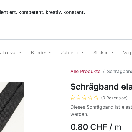
entiert. kompetent. kreativ. konstant.
schlüsse
Bänder
Zubehör
Sticken
Ver
Alle Produkte
Schrägband
Schrägband el
(0 Rezension)
Dieses Schrägband ist elas
werden.
0.80
CHF
/
m