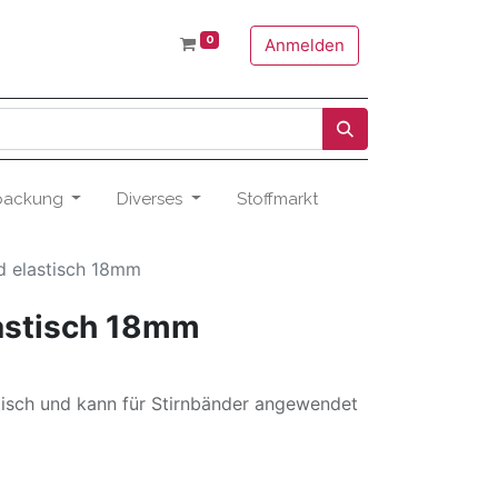
0
Anmelden
packung
Diverses
Stoffmarkt
 elastisch 18mm
astisch 18mm
tisch und kann für Stirnbänder angewendet