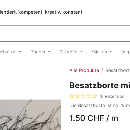
entiert. kompetent. kreativ. konstant.
schlüsse
Bänder
Zubehör
Sticken
Ver
Alle Produkte
Besatzbor
Besatzborte m
(0 Rezension)
Die Besatzborte ist ca. 15m
1.50
CHF
/
m