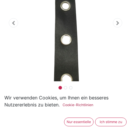
Ösenband aus Kunstleder 20
Wir verwenden Cookies, um Ihnen ein besseres
Nutzererlebnis zu bieten.
Cookie-Richtlinien
mm
(0 Rezension)
Nur essentielle
Ich stimme zu
Das Ösenband ist ideal als Besatz an z.B geschnürten