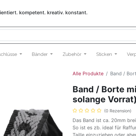
entiert. kompetent. kreativ. konstant.
schlüsse
Bänder
Zubehör
Sticken
Ver
Alle Produkte
Band / Bor
Band / Borte m
solange Vorrat
(0 Rezension)
Das Band ist ca. 20mm brei
So ist es zb. ideal für Raf
Taille einzuziehen oder abe