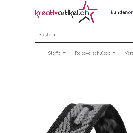
kundenori
Stoffe
Reissverschlüsse
Ver