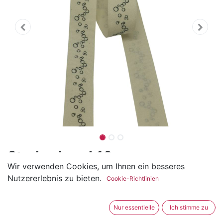
Streberband 16mm
Wir verwenden Cookies, um Ihnen ein besseres
"Wassertropfen"
Nutzererlebnis zu bieten.
Cookie-Richtlinien
(0 Rezension)
Das Streberband ist aus Baumwolle und ideal um eine
Nur essentielle
Ich stimme zu
Naht zu verstecken.