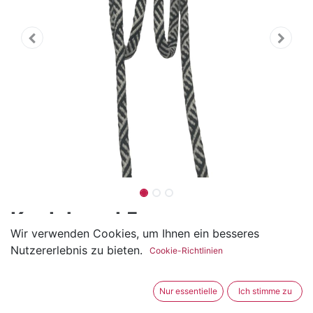
Kordel rund 5mm
Wir verwenden Cookies, um Ihnen ein besseres
(0 Rezension)
Nutzererlebnis zu bieten.
Cookie-Richtlinien
Die Kordel hat einen Durchmesser von ca. 5mm.
Ideal für Hoodie, Kapuzen, Tasche und vieles mehr.
Nur essentielle
Ich stimme zu