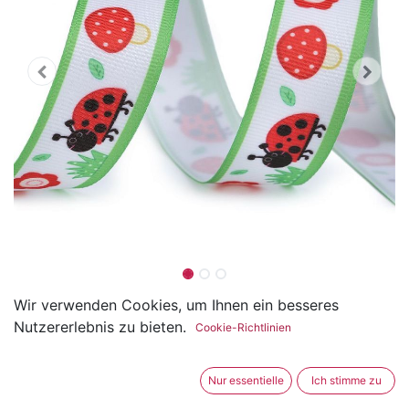
Ripsband Marienkäfer 20 mm
Wir verwenden Cookies, um Ihnen ein besseres
Nutzererlebnis zu bieten.
Cookie-Richtlinien
(nur solange Vorrat)
(0 Rezension)
Nur essentielle
Ich stimme zu
Das Ripsband ist mit Marienkäfer und Blumen bedruckt