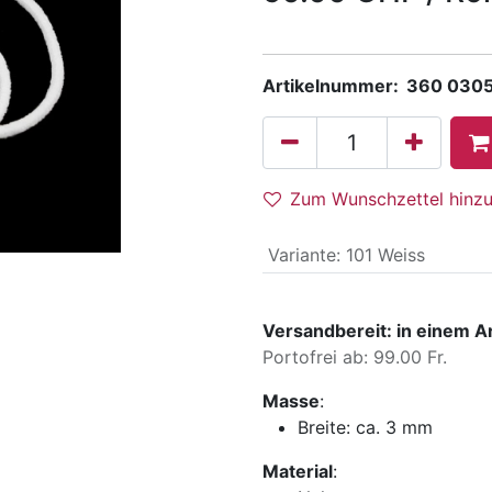
Artikelnummer:
360 0305
Zum Wunschzettel hinz
Variante
:
101 Weiss
Versandbereit: in einem A
Portofrei ab: 99.00 Fr.
Masse
:
Breite:
ca. 3 mm
Material
: