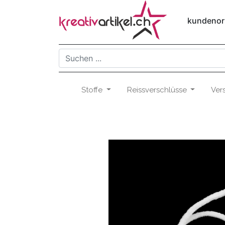
kundenori
Stoffe
Reissverschlüsse
Ver