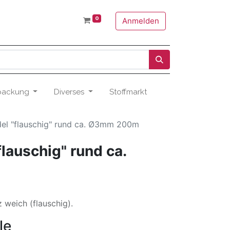
0
Anmelden
packung
Diverses
Stoffmarkt
l "flauschig" rund ca. Ø3mm 200m
lauschig" rund ca.
 weich (flauschig).
le