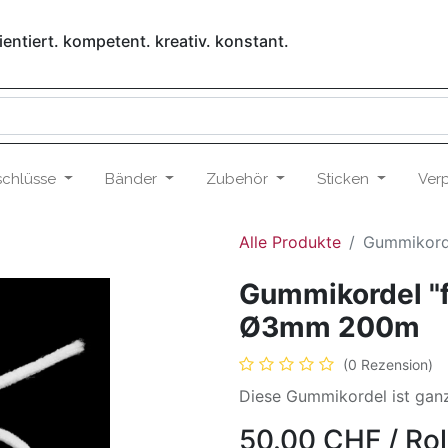
entiert. kompetent. kreativ. konstant.
schlüsse
Bänder
Zubehör
Sticken
Ver
Alle Produkte
Gummikorde
Gummikordel "f
Ø3mm 200m
(0 Rezension)
Diese Gummikordel ist ganz
50.00
CHF
/
Rol