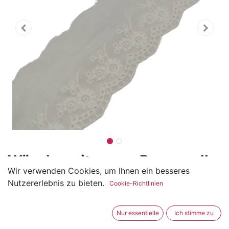
Wäschespitze aus Baumwolle
Wir verwenden Cookies, um Ihnen ein besseres
55 mm
Nutzererlebnis zu bieten.
Cookie-Richtlinien
(0 Rezension)
Die Madeira Spitze (Wäschespitze) hat ein feines
Nur essentielle
Ich stimme zu
Blumenmuster und eine Breite von ca. 5.5cm.