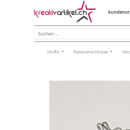
kundenori
Stoffe
Reissverschlüsse
Ver