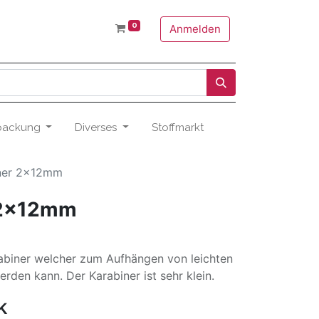
0
Anmelden
packung
Diverses
Stoffmarkt
iner 2x12mm
 2x12mm
arabiner welcher zum Aufhängen von leichten
den kann. Der Karabiner ist sehr klein.
k