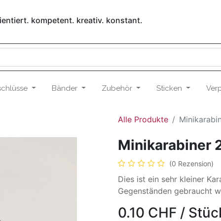
entiert. kompetent. kreativ. konstant.
schlüsse
Bänder
Zubehör
Sticken
Ver
Alle Produkte
Minikarab
Minikarabiner
(0 Rezension)
Dies ist ein sehr kleiner K
Gegenständen gebraucht wer
0.10
CHF
/
Stüc