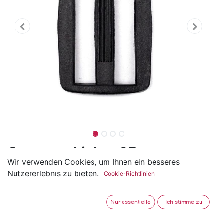
Gurtverschieber 25mm
Wir verwenden Cookies, um Ihnen ein besseres
(0 Rezension)
Nutzererlebnis zu bieten.
Cookie-Richtlinien
Der Gutverschieber ist aus Kunststoff und ideal für
25mm Bänder.
Nur essentielle
Ich stimme zu
Gut geeignet für Taschen, Rucksäcke, Bauchtaschen,