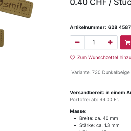
0.40
CHF
/
Stü
Artikelnummer:
628 4587
Zum Wunschzettel hinz
Variante
:
730 Dunkelbeige
Versandbereit: in einem A
Portofrei ab: 99.00 Fr.
Masse
:
Breite:
ca. 40 mm
Stärke:
ca. 1.3 mm