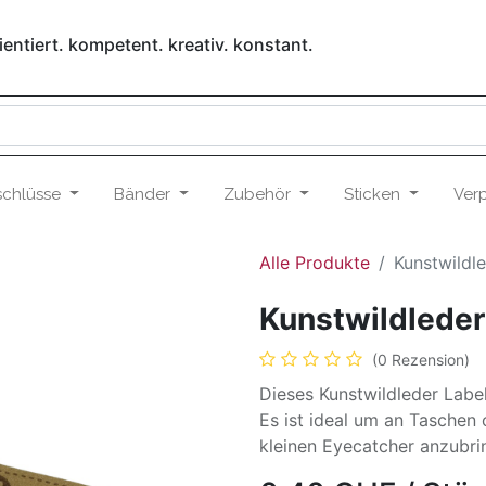
entiert. kompetent. kreativ. konstant.
schlüsse
Bänder
Zubehör
Sticken
Ver
Alle Produkte
Kunstwildl
Kunstwildleder
(0 Rezension)
Dieses Kunstwildleder Labe
Es ist ideal um an Taschen
kleinen Eyecatcher anzubri