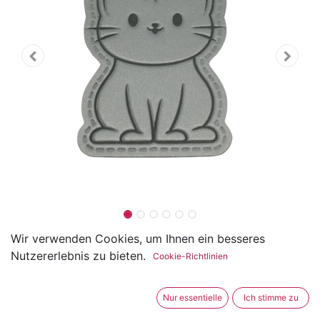
"Katze" Reflektierendes
Wir verwenden Cookies, um Ihnen ein besseres
Nutzererlebnis zu bieten.
Cookie-Richtlinien
Kunstleder Label 5 x 3.5 cm
(0 Rezension)
Nur essentielle
Ich stimme zu
Das Kunstleder Label hat eine Breite von 5cm und eine