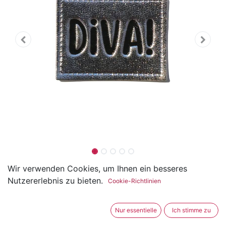
"Diva" Kunstleder Label 4 x 3
Wir verwenden Cookies, um Ihnen ein besseres
Nutzererlebnis zu bieten.
Cookie-Richtlinien
cm
(0 Rezension)
Nur essentielle
Ich stimme zu
Dieses Kunstleder-Label in metallic Optik trägt den