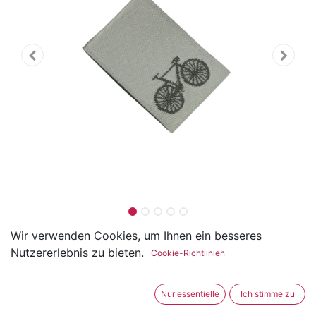
Weblabel zum Einnähen Velo /
Wir verwenden Cookies, um Ihnen ein besseres
Nutzererlebnis zu bieten.
Cookie-Richtlinien
Fahrrad 22 x 15mm
(0 Rezension)
Nur essentielle
Ich stimme zu
Die Weblabel mit den exklusiven Designs sind aus