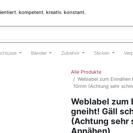
entiert. kompetent. kreativ. konstant.
schlüsse
Bänder
Zubehör
Sticken
Ver
Alle Produkte
Weblabel zum Einnähen 
10mm (Achtung sehr schm
Weblabel zum 
gneiht! Gäll s
(Achtung sehr 
Annähen)