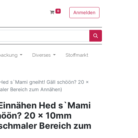
0
Anmelden
packung
Diverses
Stoffmarkt
Hed s`Mami gneiht! Gäll schöön? 20 x
aler Bereich zum Annähen)
Einnähen Hed s`Mami
chöön? 20 x 10mm
schmaler Bereich zum