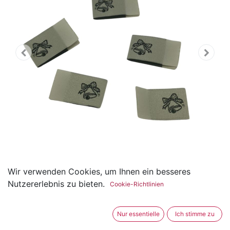
Wir verwenden Cookies, um Ihnen ein besseres
Weblabel zum Einnähen mit
Nutzererlebnis zu bieten.
Cookie-Richtlinien
Annähkante Glocke 15 x
Nur essentielle
Ich stimme zu
25mm