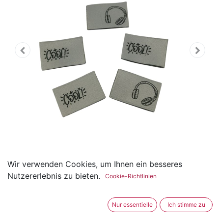
Wir verwenden Cookies, um Ihnen ein besseres
Weblabel zum Einnähen
Nutzererlebnis zu bieten.
Cookie-Richtlinien
Kopfhörer / Cool 20 x 30mm
Nur essentielle
Ich stimme zu
(0 Rezension)