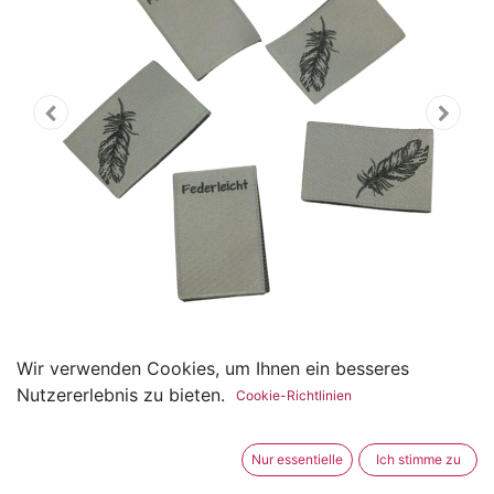
Wir verwenden Cookies, um Ihnen ein besseres
Weblabel zum Einnähen Feder
Nutzererlebnis zu bieten.
Cookie-Richtlinien
/ Federleicht 20 x 30mm
Nur essentielle
Ich stimme zu
(0 Rezension)