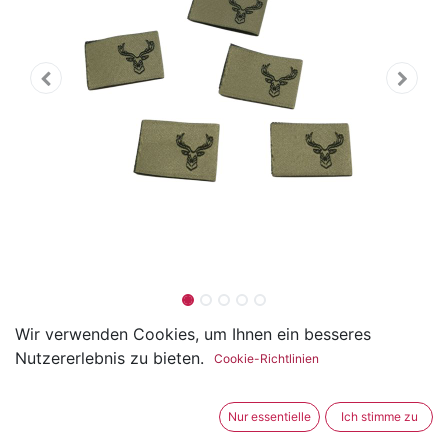
5er Set Weblabel zum
Wir verwenden Cookies, um Ihnen ein besseres
Nutzererlebnis zu bieten.
Cookie-Richtlinien
Einnähen Hirsch 22 x 15mm
(0 Rezension)
Nur essentielle
Ich stimme zu
Die Weblabel mit den exklusiven Designs sind aus