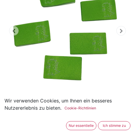
Wir verwenden Cookies, um Ihnen ein besseres
5er Set Weblabel zum
Nutzererlebnis zu bieten.
Cookie-Richtlinien
Einnähen Dinosaurier 15 x
Nur essentielle
Ich stimme zu
25mm