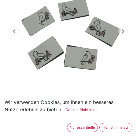
Wir verwenden Cookies, um Ihnen ein besseres
5er Set Weblabel zum
Nutzererlebnis zu bieten.
Cookie-Richtlinien
Einnähen Vogel auf Ast 20 x
Nur essentielle
Ich stimme zu
30mm