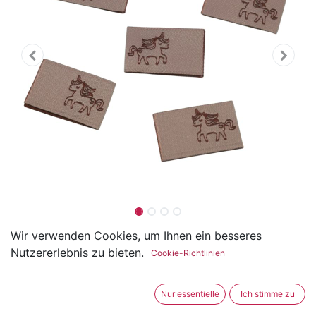
5er Set Weblabel zum
Wir verwenden Cookies, um Ihnen ein besseres
Nutzererlebnis zu bieten.
Cookie-Richtlinien
Einnähen Einhorn 15 x 25mm
(0 Rezension)
Nur essentielle
Ich stimme zu
Die Weblabel mit den exklusiven Designs sind aus