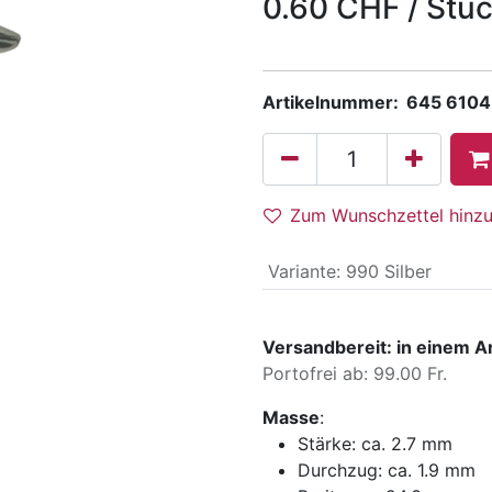
0.60
CHF
/
Stü
Artikelnummer:
645 6104
Zum Wunschzettel hinz
Variante
:
990 Silber
Versandbereit: in einem A
Portofrei ab: 99.00 Fr.
Masse
:
Stärke:
ca. 2.7 mm
Durchzug:
ca. 1.9 mm