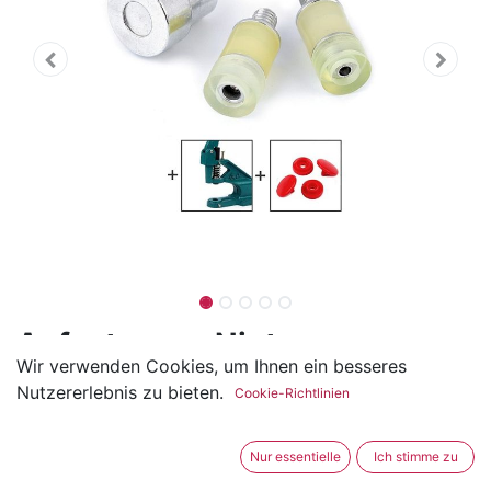
Aufsatz zum Nieten von
Wir verwenden Cookies, um Ihnen ein besseres
Snaps 12mm
Nutzererlebnis zu bieten.
Cookie-Richtlinien
(0 Rezension)
Dieser Aufsatz wird für Kunststoff Druckknöpfe mit
Nur essentielle
Ich stimme zu
einem Durchmesser von 12mm verwendet.