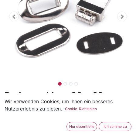
Drehverschluss 20 x 32mm
Wir verwenden Cookies, um Ihnen ein besseres
(0 Rezension)
Nutzererlebnis zu bieten.
Cookie-Richtlinien
Der drehbare Taschenverschluss ist aus Metall und
besteht aus vier Teilen.
Nur essentielle
Ich stimme zu
Ideal für Taschen, Clutch und vieles mehr.