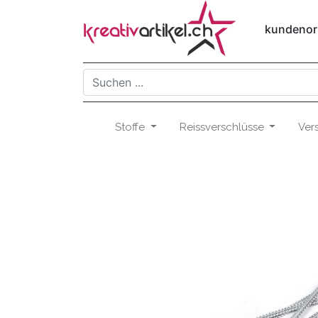
kundenori
Stoffe
Reissverschlüsse
Ver