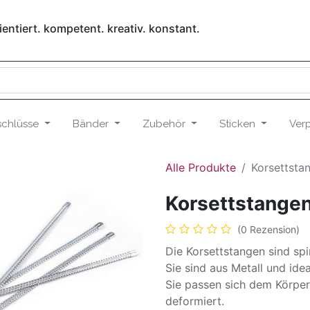
entiert. kompetent. kreativ. konstant.
schlüsse
Bänder
Zubehör
Sticken
Ver
Alle Produkte
Korsettsta
Korsettstange
(0 Rezension)
Die Korsettstangen sind sp
Sie sind aus Metall und idea
Sie passen sich dem Körper
deformiert.