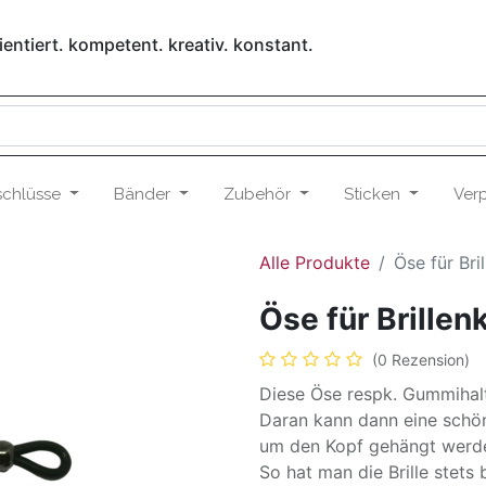
entiert. kompetent. kreativ. konstant.
schlüsse
Bänder
Zubehör
Sticken
Ver
Alle Produkte
Öse für Bri
Öse für Brillen
(0 Rezension)
Diese Öse respk. Gummihalt
Daran kann dann eine schö
um den Kopf gehängt werd
So hat man die Brille stets b