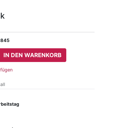
ck
 845
IN DEN WARENKORB
ufügen
all
rbeitstag