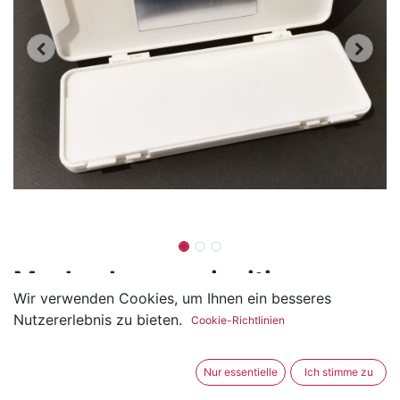
Maskenbox zweiseitig
Wir verwenden Cookies, um Ihnen ein besseres
(0 Rezension)
Nutzererlebnis zu bieten.
Cookie-Richtlinien
Diese Maskenbox eignet sich sehr gut zum Bemalen
oder für ausgeplottete Verzierungen. Die Box hat 2
Nur essentielle
Ich stimme zu
getrennte Fächer und bietet so Platz für neue Masken