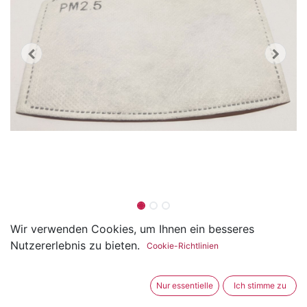
PM2.5 Filter für Community
Wir verwenden Cookies, um Ihnen ein besseres
Nutzererlebnis zu bieten.
Cookie-Richtlinien
Masken 10er Pack
(0 Rezension)
Nur essentielle
Ich stimme zu
Dieser Filter wird in die Maske eingelegt muss aber vor