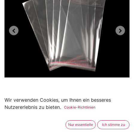
Wir verwenden Cookies, um Ihnen ein besseres
100er Pack Cellophanbeutel
Nutzererlebnis zu bieten.
Cookie-Richtlinien
mit Klebestreifen 11 x 20 cm
Nur essentielle
Ich stimme zu
(0 Rezension)