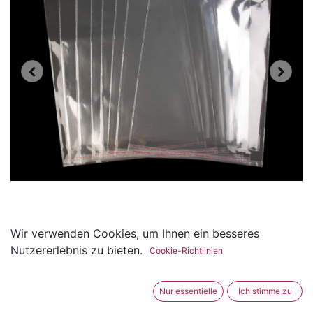
Wir verwenden Cookies, um Ihnen ein besseres
100er Pack Cellophanbeutel
Nutzererlebnis zu bieten.
Cookie-Richtlinien
mit Klebestreifen 30 x 38cm
Nur essentielle
Ich stimme zu
(0 Rezension)