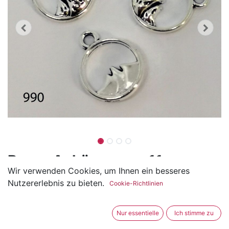
Berge Anhänger ca. 11mm
Wir verwenden Cookies, um Ihnen ein besseres
(0 Rezension)
Nutzererlebnis zu bieten.
Cookie-Richtlinien
Der Berge Anhänger ist aus Metall und hat einen
Durchmesser von ca. 11mm.
Nur essentielle
Ich stimme zu
Ideal als Anhänger an Etui, Taschen etc.