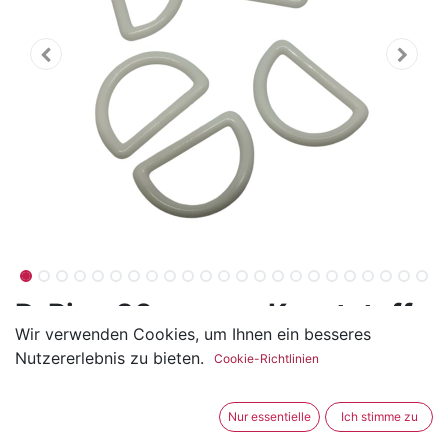
D-Ring 20mm aus Kunststoff
Wir verwenden Cookies, um Ihnen ein besseres
(0 Rezension)
Nutzererlebnis zu bieten.
Cookie-Richtlinien
Die D-Ringe sind aus Kunststoff und ideal für 20mm.
Sie sind von der Marke KAM.
Nur essentielle
Ich stimme zu
Super geeignet für Bauchtaschen, Kindergartentaschen