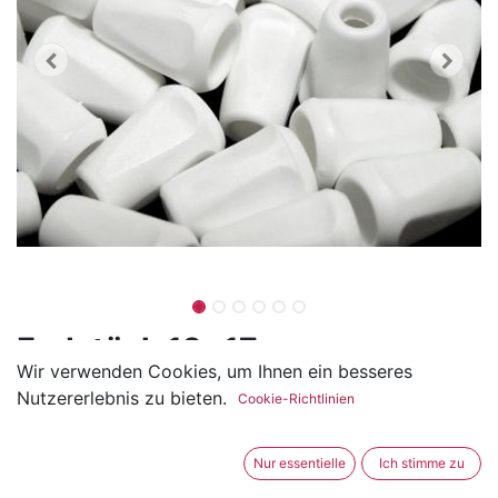
Endstück 12x17mm
Wir verwenden Cookies, um Ihnen ein besseres
(0 Rezension)
Nutzererlebnis zu bieten.
Cookie-Richtlinien
Einfache Endstücke oder Kordelstopper aus Kunststoff.
Endstück einfädeln, Knopf in die Kordel und das
Nur essentielle
Ich stimme zu
Endstück über den Knopf stülpen.