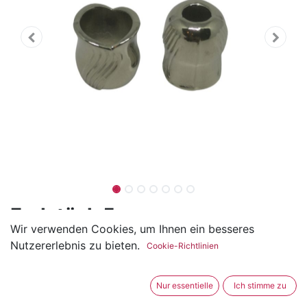
Endstück 5mm
Wir verwenden Cookies, um Ihnen ein besseres
(0 Rezension)
Nutzererlebnis zu bieten.
Cookie-Richtlinien
Die Endstücke sind ideal für 5mm Kordeln.
Ideal als Kordelenden bei Hoodies, Hosen, Taschen und
Nur essentielle
Ich stimme zu
vielem mehr.