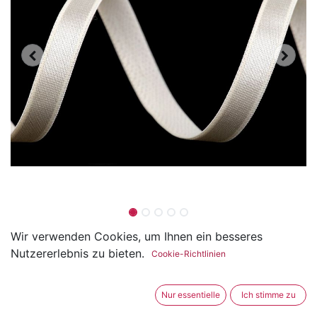
Gummiband Satin 6mm
Wir verwenden Cookies, um Ihnen ein besseres
Nutzererlebnis zu bieten.
Cookie-Richtlinien
(0 Rezension)
Das Träger-Gummiband ist aus angenehmem
Nur essentielle
Ich stimme zu
glänzendem Satin.