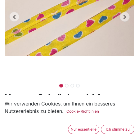
Herzen Schrägband 14mm
Wir verwenden Cookies, um Ihnen ein besseres
(0 Rezension)
Nutzererlebnis zu bieten.
Cookie-Richtlinien
Das Schrägband mit Herzen ist aus Polyester und ca.
14mm breit.
Nur essentielle
Ich stimme zu
Die Breite wurde gefaltet gemessen.