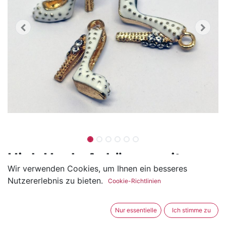
High Heels Anhänger mit
Wir verwenden Cookies, um Ihnen ein besseres
Strasssteinen
Nutzererlebnis zu bieten.
Cookie-Richtlinien
(0 Rezension)
Der High Heels Anhänger ist aus Metall und ca. 16mm
Nur essentielle
Ich stimme zu
hoch und 14mm breit.