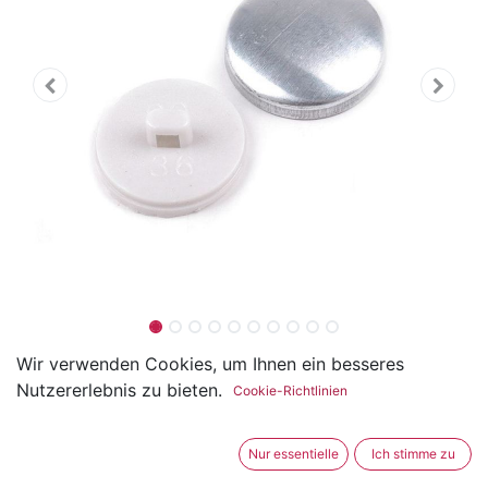
Knopf zum beziehen Grösse
Wir verwenden Cookies, um Ihnen ein besseres
Nutzererlebnis zu bieten.
Cookie-Richtlinien
22.86mm / 36 Zoll
(0 Rezension)
Nur essentielle
Ich stimme zu
Dieser Knopf Rohling ist aus Metall und Kunststoff.